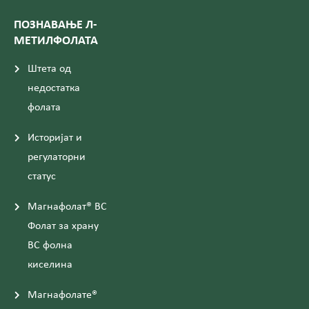
ПОЗНАВАЊЕ Л-
МЕТИЛФОЛАТА
Штета од
недостатка
фолата
Историјат и
регулаторни
статус
Магнафолат® ВС
Фолат за храну
ВС фолна
киселина
Магнафолате®