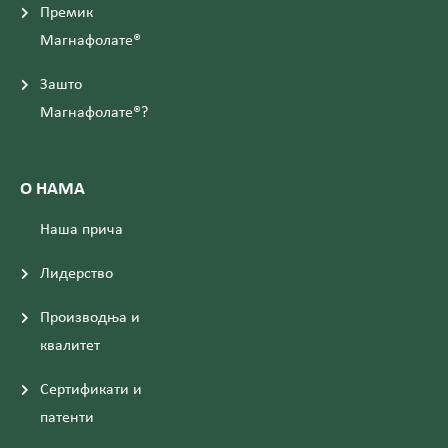
Премик
Магнафолате®
Зашто
Магнафолате®?
О НАМА
Наша прича
Лидерство
Производња и
квалитет
Сертификати и
патенти