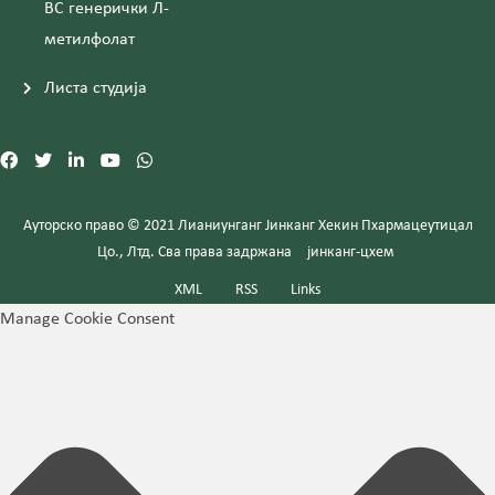
ВС генерички Л-
метилфолат
Листа студија
Ауторско право © 2021 Лианиунганг Јинканг Хекин Пхармацеутицал
Цо., Лтд. Сва права задржана
јинканг-цхем
XML
RSS
Links
Manage Cookie Consent