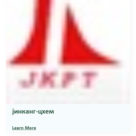
јинканг-цхем
Learn More