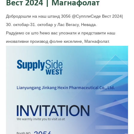
Вест 2024 | Магнафолат
Добродошли на наш штанд 3056 @СупплиСиде Вест 2024|
30. октобар-31. октобар у Лас Вегасу, Невада.
Радујемо се што ћемо вас упознати и представити наш
иновативни производ фолне киселине, Магнафолат.