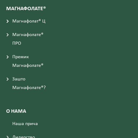
МАГНАФОЛАТЕ®
Магнафолат® Ц
Магнафолате®
ПРО
Премик
Магнафолате®
Зашто
Магнафолате®?
О НАМА
Наша прича
Лидерство