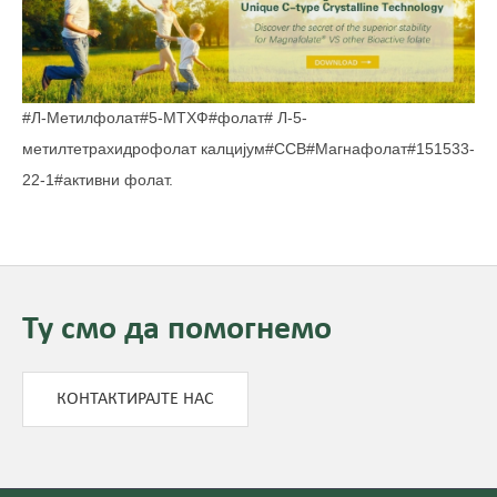
#Л-Метилфолат#5-МТХФ#фолат# Л-5-
метилтетрахидрофолат калцијум#ССВ#Магнафолат#151533-
22-1#активни фолат.
Ту смо да помогнемо
КОНТАКТИРАЈТЕ НАС