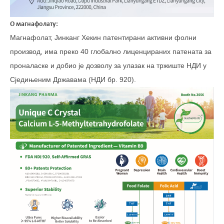
О магнафолату:
Магнафолат, Јинканг Хекин патентирани активни фолни
производ, има преко 40 глобално лиценцираних патената за
проналаске и добио је дозволу за улазак на тржиште НДИ у
Сједињеним Државама (НДИ бр. 920).