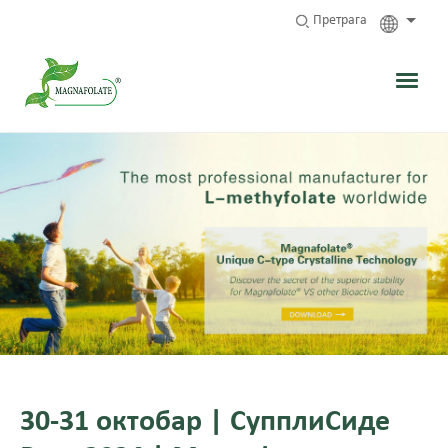
Претрага
30-31 октобар | СупплиСиде