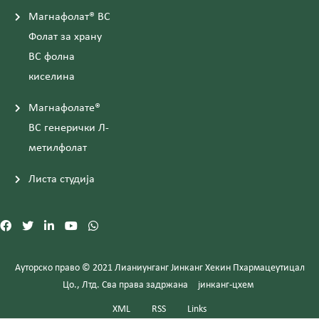
Магнафолат® ВС
Фолат за храну
ВС фолна
киселина
Магнафолате®
ВС генерички Л-
метилфолат
Листа студија
Ауторско право © 2021 Лианиунганг Јинканг Хекин Пхармацеутицал
Цо., Лтд. Сва права задржана
јинканг-цхем
XML
RSS
Links