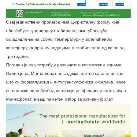
Овај јединствени производ има Ц-кристалну форму која
обезбеђује супериорну стабилност, омогућавајући
складиштење на собној температури у запечаћеном
контејнеру, подржану подацима о стабилности од више од
три године.
Погодан је за употребу у различитим климатским зонама.
Важно је да Магнафолат не садржи штетне супстанце као
што су формалдехид и п-толуенсулфонска киселина, чиме
се постиже ниво безбедности који је ефективно нетоксичан.
Магнафолат је ваш паметан избор за активни фолат.