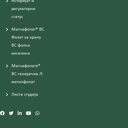
Историјат и
регулаторни
статус
Магнафолат® ВС
Фолат за храну
ВС фолна
киселина
Магнафолате®
ВС генерички Л-
метилфолат
Листа студија