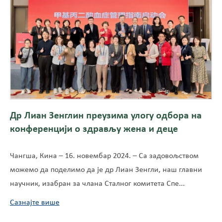
Др Лиан Зенглин преузима улогу одбора на
конференцији о здрављу жена и деце
Чангша, Кина – 16. новембар 2024. – Са задовољством
можемо да поделимо да је др Лиан Зенгли, наш главни
научник, изабран за члана Сталног комитета Спе...
Сазнајте више