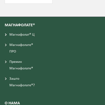
МАГНАФОЛАТЕ®
Магнафолат® Ц
Магнафолате®
ПРО
Премик
Магнафолате®
Зашто
Магнафолате®?
О НАМА