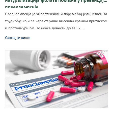
натурализација фолата помаже у превенцији
прееклампсије
Прееклампсија је хипертензивни поремећај јединствен за
трудноћу, који се карактерише високим крвним притиском
и протеинуријом. То може довести до тешк...
Сазнајте више