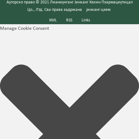
Ауторско право © 2021 Лианиунганг Јинканг Хекин Пхармацеутицал
Цо., Лтд. Сва права задржана
јинканг-цхем
XML
RSS
Links
Manage Cookie Consent