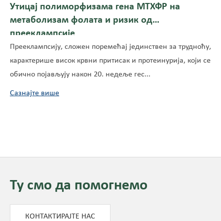
Утицај полиморфизама гена МТХФР на
метаболизам фолата и ризик од
прееклампсије
Прееклампсију, сложен поремећај јединствен за трудноћу,
карактерише висок крвни притисак и протеинурија, који се
обично појављују након 20. недеље гес...
Сазнајте више
Ту смо да помогнемо
КОНТАКТИРАЈТЕ НАС